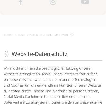
©
2026 DR. DUSCHL M.SC. & KOLLEGEN
- MADE WITH
Website-Datenschutz
Drücken
Sie
Tab,
um
Wir möchten Ihnen die bestmögliche Nutzung unserer
durch
Webseite ermöglichen, sowie unsere Webseite fortlaufend
die
verbessern. Wir verwenden daher moderne Technologien
Optionen
und Cookies, um die einwandfreie Funktion unserer Website
zu
zu gewährleisten, Inhalte und Werbung zu personalisieren,
navigieren.
ESC
Social Media-Funktionen bereitzustellen und unseren
lehnt
Datenverkehr zu analysieren. Dabei werden teilweise externe
alle