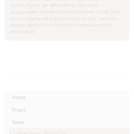
Aufklärung vor der Behandlung oder einen
ausgeprägten Würgereiz zurückzuführen. Unser Team
ist im Umgang mit Angstpatientinnen und -patienten
bestens geschult und schafft eine vertrauensvolle
Atmosphäre.
Home
Praxis
Team
Unser Team - Wir für Sie