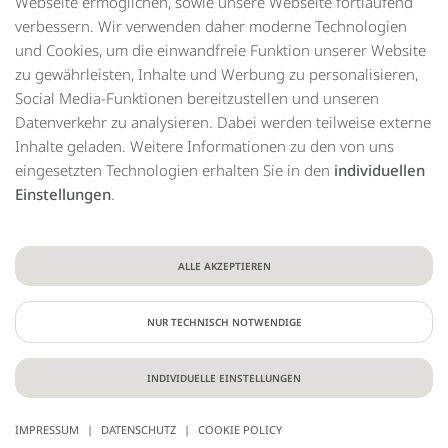
Webseite ermöglichen, sowie unsere Webseite fortlaufend
die
verbessern. Wir verwenden daher moderne Technologien
Optionen
und Cookies, um die einwandfreie Funktion unserer Website
zu
zu gewährleisten, Inhalte und Werbung zu personalisieren,
navigieren.
ESC
Social Media-Funktionen bereitzustellen und unseren
lehnt
Datenverkehr zu analysieren. Dabei werden teilweise externe
alle
Inhalte geladen. Weitere Informationen zu den von uns
Cookies
eingesetzten Technologien erhalten Sie in den
individuellen
ab.
Einstellungen
.
ALLE AKZEPTIEREN
NUR TECHNISCH NOTWENDIGE
INDIVIDUELLE EINSTELLUNGEN
IMPRESSUM
|
DATENSCHUTZ
|
COOKIE POLICY