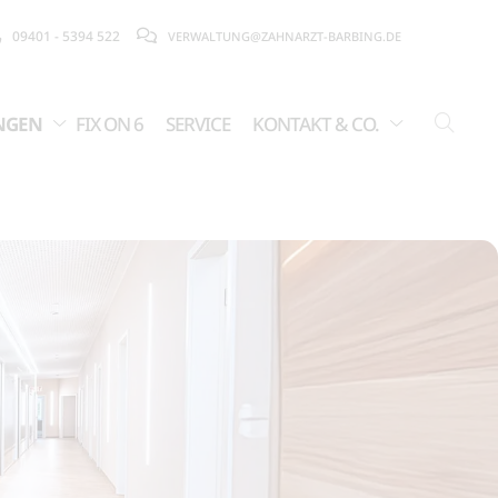
09401 - 5394 522
VERWALTUNG@ZAHNARZT-BARBING.DE
NGEN
FIX ON 6
SERVICE
KONTAKT & CO.