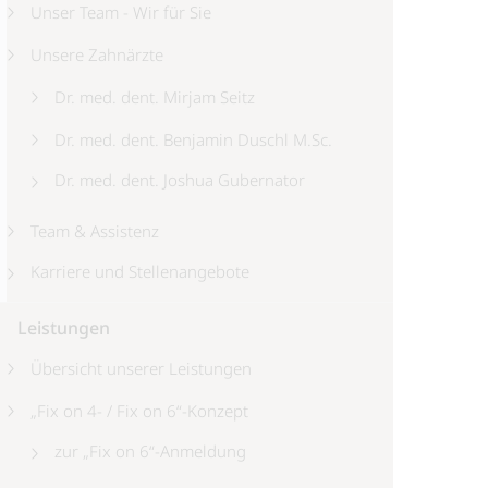
Unser Team - Wir für Sie
Unsere Zahnärzte
Dr. med. dent. Mirjam Seitz
Dr. med. dent. Benjamin Duschl M.Sc.
Dr. med. dent. Joshua Gubernator
Team & Assistenz
Karriere und Stellenangebote
Leistungen
Übersicht unserer Leistungen
„Fix on 4- / Fix on 6“-Konzept
zur „Fix on 6“-Anmeldung