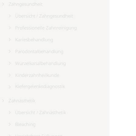
Zahngesundheit
Übersicht / Zahngesundheit
Professionelle Zahnreinigung
Kariesbehandlung
Parodontalbehandlung
Wurzelkanalbehandlung
Kinderzahnheilkunde
Kiefergelenksdiagnostik
Zahnästhetik
Übersicht / Zahnästhetik
Bleaching