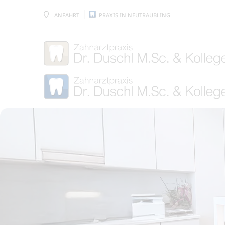
ANFAHRT
PRAXIS IN NEUTRAUBLING
„Fix on 4- / Fix on 6“-Konzept
Zahngesundheit
Z