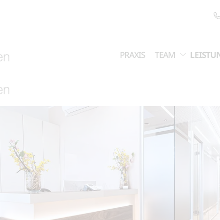
PRAXIS
TEAM
LEISTU
ahnästhetik
Zahnersatz
Zahnchirurgie
Angstpatienten