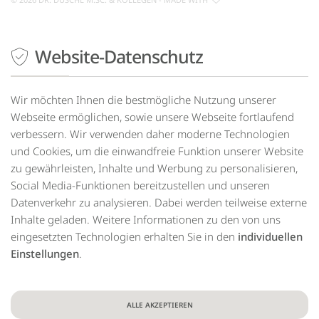
Website-Datenschutz
Drücken
Sie
Tab,
um
Wir möchten Ihnen die bestmögliche Nutzung unserer
durch
Webseite ermöglichen, sowie unsere Webseite fortlaufend
die
verbessern. Wir verwenden daher moderne Technologien
Optionen
und Cookies, um die einwandfreie Funktion unserer Website
zu
zu gewährleisten, Inhalte und Werbung zu personalisieren,
navigieren.
ESC
Social Media-Funktionen bereitzustellen und unseren
lehnt
Datenverkehr zu analysieren. Dabei werden teilweise externe
alle
Inhalte geladen. Weitere Informationen zu den von uns
Cookies
eingesetzten Technologien erhalten Sie in den
individuellen
ab.
Einstellungen
.
ALLE AKZEPTIEREN