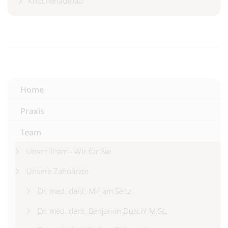
Knochenaufbau
Home
Praxis
Team
Unser Team - Wir für Sie
Unsere Zahnärzte
Dr. med. dent. Mirjam Seitz
Dr. med. dent. Benjamin Duschl M.Sc.