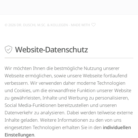
©
2026 DR. DUSCHL M.SC. & KOLLEGEN
- MADE WITH
Website-Datenschutz
Drücken
Sie
Tab,
um
Wir möchten Ihnen die bestmögliche Nutzung unserer
durch
Webseite ermöglichen, sowie unsere Webseite fortlaufend
die
verbessern. Wir verwenden daher moderne Technologien
Optionen
und Cookies, um die einwandfreie Funktion unserer Website
zu
zu gewährleisten, Inhalte und Werbung zu personalisieren,
navigieren.
ESC
Social Media-Funktionen bereitzustellen und unseren
lehnt
Datenverkehr zu analysieren. Dabei werden teilweise externe
alle
Inhalte geladen. Weitere Informationen zu den von uns
Cookies
eingesetzten Technologien erhalten Sie in den
individuellen
ab.
Einstellungen
.